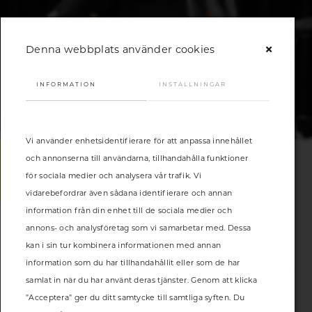
Denna webbplats använder cookies
INFORMATION
INSTÄLLNINGAR
Vi använder enhetsidentifierare för att anpassa innehållet
och annonserna till användarna, tillhandahålla funktioner
för sociala medier och analysera vår trafik. Vi
BOKA SERVICE
vidarebefordrar även sådana identifierare och annan
information från din enhet till de sociala medier och
Boka service redan idag
annons- och analysföretag som vi samarbetar med. Dessa
kan i sin tur kombinera informationen med annan
Service på bilen är inget ovanligt, men att serva cykeln är
information som du har tillhandahållit eller som de har
minst lika viktigt. Se till att den fungerar smidigt och boka
samlat in när du har använt deras tjänster. Genom att klicka
en service redan idag. Fyll i formuläret nedan, så tar vi
”Acceptera” ger du ditt samtycke till samtliga syften. Du
kontakt med dig.