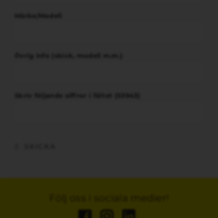
Märke/Modell
Övrig info (skick, modell m.m.)
Skriv följande siffror i fältet (53943)
SKICKA
Följ oss i sociala medier!